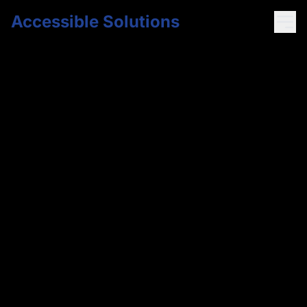
Accessible Solutions